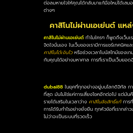
ต่อลมหายใจให้คุณได้กลับมาแก้มือใหม่ได้เสม
ต่างๆ
คาสิโนไม่ผ่านเอเย่นต์
แหล่
คาสิโนไม่ผ่านเอเย่นต์
ทำไมใครๆ ก็พูดถึงเว็บเร
จิตใจนั่นเอง ในเว็บของเรามีการแชร์เทคนิคและส
คาสิโนได้เงินไว
หรือช่วงเวลาโบนัสไทม์ของเก
กับคุณได้อย่างมหาศาล การที่เราเป็นเว็บยอด
dubai88
ในยุคที่ทุกอย่างอยู่บนโลกดิจิทัล 
ที่สุด มันไม่ใช่แค่การเสี่ยงโชคอีกต่อไป แต่ม
รายได้เสริมในเวลาว่าง
คาสิโนลิขสิทธิ์แท้
การท
การได้รับกำไรอย่างยั่งยืน ทุกหัวข้อที่เรากล
ไม่ว่าจะเป็นระบบที่รวดเร็ว