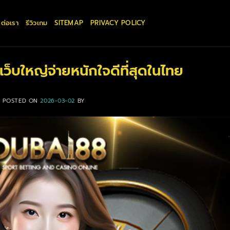
ดต่อเรา
รีวิวเกม
SITEMAP
PRIVACY POLICY
เว็บใหญ่จ่ายหนักใจดีที่สุดในไทย
POSTED ON
2026-03-02
BY