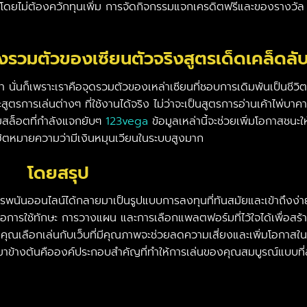
อโดยไม่ต้องควักทุนเพิ่ม การจัดกิจกรรมแจกเครดิตฟรีและของรางวัล
งรวมตัวของเซียนตัวจริงสูตรเด็ดเคล็ดลั
า นั่นก็เพราะเราคือจุดรวมตัวของเหล่าเซียนที่ชอบการเดิมพันเป็นชีวิต
ูตรการเล่นต่างๆ ที่ใช้งานได้จริง ไม่ว่าจะเป็นสูตรการอ่านเค้าไพ่บาคา
มสล็อตที่กำลังแจกยับๆ
123vega
ข้อมูลเหล่านี้จะช่วยเพิ่มโอกาสชนะให
ฮิตหมายความว่ามีเงินหมุนเวียนในระบบสูงมาก
โดยสรุป
การพนันออนไลน์ได้กลายมาเป็นรูปแบบการลงทุนที่ทันสมัยและเข้าถึงง่า
ันคือการใช้ทักษะ การวางแผน และการเลือกแพลตฟอร์มที่ไว้ใจได้เพื่อสร้
ี่คุณเลือกเล่นกับเว็บที่มีคุณภาพจะช่วยลดความเสี่ยงและเพิ่มโอกาสใน
่าวมาข้างต้นคือองค์ประกอบสำคัญที่ทำให้การเล่นของคุณสมบูรณ์แบบที่