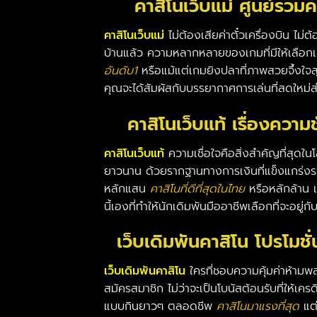
คาสิโนเว็บแม่
ศูนย์รวมค
คาสิโนเว็บแม่
ไม่ต้องเสียค่าตั๋วเครื่องบิน ไม
บ้านแล้ว ความหลากหลายของเกมที่มีให้เลือกเล
อันดับ1
หรือแม้แต่เกมยิงปลาที่ภาพสวยจึ้งใ
คุณจะได้สัมผัสกับบรรยากาศการเล่นที่สดใหม่ส่
คาสิโนเว็บแท้
เรื่องความช
คาสิโนเว็บแท้
ความเชื่อใจคือสิ่งสำคัญที่สุดใ
ยาวนาน ด้วยรากฐานทางการเงินที่แข็งแกร่งระ
หลักแสน
คาสิโนที่ดีที่สุดในไทย
หรือหลักล้าน 
นี้เองที่ทำให้นักเดิมพันมืออาชีพเลือกที่จะอยู่ก
เว็บเดิมพันคาสิโน
โปรโมชั
เว็บเดิมพันคาสิโน
ใครที่ชอบความคุ้มค่าห้ามพล
สมัครสมาชิก ไม่ว่าจะเป็นโบนัสต้อนรับที่ให้เครด
แบบกินยาวๆ ตลอดชีพ
คาสิโนมาแรงที่สุด
แต