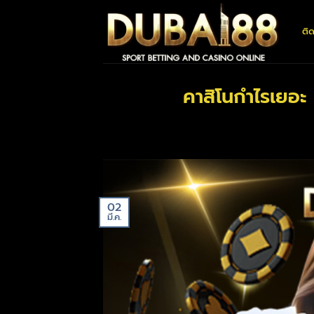
ข้าม
ไป
ติ
ยัง
เนื้อหา
คาสิโนกำไรเยอะ 
02
มี.ค.