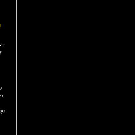
บ
ร่า
้
ย
าง
สุด