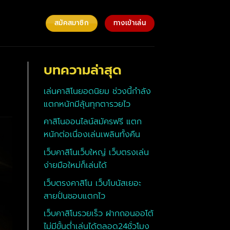
สมัคสมาชิก
ทางเข้าเล่น
บทความล่าสุด
เล่นคาสิโนยอดนิยม ช่วงนี้กำลัง
แตกหนักมีลุ้นทุกตารวยไว
คาสิโนออนไลน์สมัครฟรี แตก
หนักต่อเนื่องเล่นเพลินทั้งคืน
เว็บคาสิโนเว็บใหญ่ เว็บตรงเล่น
ง่ายมือใหม่ก็เล่นได้
เว็บตรงคาสิโน เว็บโบนัสเยอะ
สายปั่นชอบแตกไว
เว็บคาสิโนรวยเร็ว ฝากถอนออโต้
ไม่มีขั้นต่ำเล่นได้ตลอด24ชั่วโมง