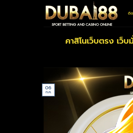
ข้าม
ไป
ติ
ยัง
เนื้อหา
คาสิโนเว็บตรง เว็บม
06
ก.ค.