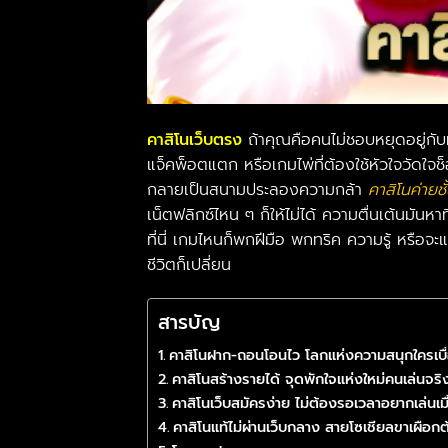
คาสิโนเว็บตรง
ถ้าคุณคือคนไม่ชอบหยุดอยู่กับที
แจ็คพ็อตแตก หรือเกมไพ่ที่ต้องใช้หัวใจวัดใจ
กลายเป็นสนามประลองความกล้า
คาสิโนค่ายช
เน็ตฟลิกซ์ไหน ๆ ก็ให้ไม่ได้ ความตื่นเต้นมันห
ที่นี่ เกมไหนก็พกฝีมือ พกทริค ความรู้ หรือ
ชีวิตก็เปลี่ยน
สารบัญ
คาสิโนฝาก-ถอนโอนไว โลกแห่งความสนุกใครเบื่
คาสิโนสร้างรายได้ จุดพักใจแห่งใหม่คนเล่นจร
คาสิโนเว็บสมัครง่าย ไม่ต้องรอเวลาอยากเล่นเมื่อ
คาสิโนแท้ไม่ผ่านเว็บกลาง สายโซเชียลขาเผือก