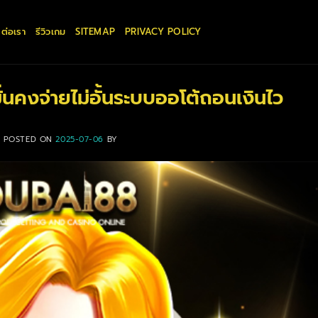
ดต่อเรา
รีวิวเกม
SITEMAP
PRIVACY POLICY
ั่นคงจ่ายไม่อั้นระบบออโต้ถอนเงินไว
POSTED ON
2025-07-06
BY