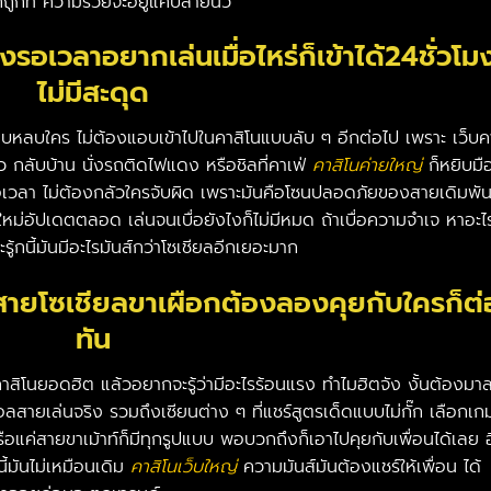
กถูกที่ ความรวยจะอยู่แค่ปลายนิ้ว
งรอเวลาอยากเล่นเมื่อไหร่ก็เข้าได้24ชั่วโม
ไม่มีสะดุด
องแอบหลบใคร ไม่ต้องแอบเข้าไปในคาสิโนแบบลับ ๆ อีกต่อไป เพราะ เว็บค
ี่ยว กลับบ้าน นั่งรถติดไฟแดง หรือชิลที่คาเฟ่
คาสิโนค่ายใหญ่
ก็หยิบมื
งง้อเวลา ไม่ต้องกลัวใครจับผิด เพราะมันคือโซนปลอดภัยของสายเดิมพัน
กมใหม่อัปเดตตลอด เล่นจนเบื่อยังไงก็ไม่มีหมด ถ้าเบื่อความจำเจ หาอะ
ู้กนี้มันมีอะไรมันส์กว่าโซเชียลอีกเยอะมาก
ายโซเชียลขาเผือกต้องลองคุยกับใครก็ต่
ทัน
บคาสิโนยอดฮิต แล้วอยากจะรู้ว่ามีอะไรร้อนแรง ทำไมฮิตจัง งั้นต้องม
ดอลสายเล่นจริง รวมถึงเซียนต่าง ๆ ที่แชร์สูตรเด็ดแบบไม่กั๊ก เลือกเกม
ือแค่สายขาเม้าท์ก็มีทุกรูปแบบ พอบวกถึงก็เอาไปคุยกับเพื่อนได้เลย 
ี้มันไม่เหมือนเดิม
คาสิโนเว็บใหญ่
ความมันส์มันต้องแชร์ให้เพื่อน ได้