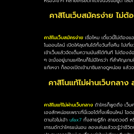
หรือจะขำๆ คลายเครียดก็ได้เงินจริงอยู่ดี เลือ
คาสิโนเว็บสมัครง่าย
ไม่ต้อ
คาสิโนเว็บสมัครง่าย
เชื่อไหม เดี๋ยวนี้ไม่ต้
โนออนไลน์ เปิดให้ลุยกันได้ทั้งวันทั้งคืน ไปเท
เข้าเว็บแล้วจัดเต็มความมันส์ได้ทันที ไม่ต้อ
ๆ จะนั่งอยู่นานแค่ไหนก็ไม่มีใครว่า ที่สำคัญเ
แก้เหงา ก็ลองเปิดเข้ามาชิมลางดูหน่อย แล้วจะร
คาสิโนแท้ไม่ผ่านเว็บกลาง
ส
คาสิโนแท้ไม่ผ่านเว็บกลาง
ถ้าใครก็พูดถึง เว็
เองสักหน่อยเพราะที่นี่เจอได้ทั้งเพื่อนใหม่ ไอ
ตามใจไม่เอ้า
ufax7
ทั้งสายรู้ลึก สายดวงดี หร
เทรนด์กว่าใครแน่นอน ลองเล่นแล้วจะรู้ว่าชีวิตน