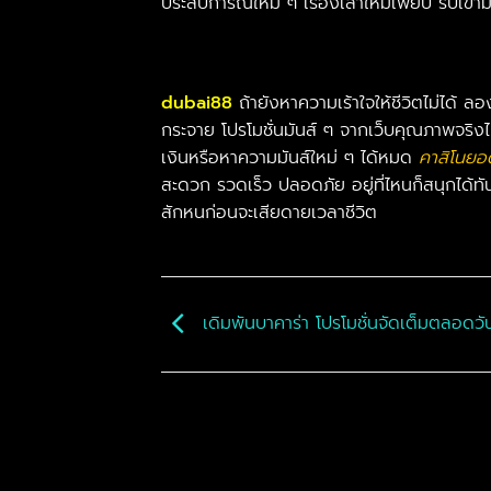
ประสบการณ์ใหม่ ๆ เรื่องเล่าใหม่เพียบ รีบเข
dubai88
ถ้ายังหาความเร้าใจให้ชีวิตไม่ได้ ลอ
กระจาย โปรโมชั่นมันส์ ๆ จากเว็บคุณภาพจริงไม
เงินหรือหาความมันส์ใหม่ ๆ ได้หมด
คาสิโนย
สะดวก รวดเร็ว ปลอดภัย อยู่ที่ไหนก็สนุกได้ทั
สักหนก่อนจะเสียดายเวลาชีวิต
เดิมพันบาคาร่า โปรโมชั่นจัดเต็มตลอดวั