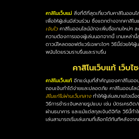
คาสิโนเว็บแม่
สิ่งที่ดีที่สุดเกี่ยวกับคาสิโน
เพื่อให้ผู้เล่นมีส่วนร่วม ซึ่งแตกต่างจากคาส
เงินไว
คาสิโนออนไลน์มักจะเพิ่มชื่อเกมใหม่ๆ
ความต้องการของผู้เล่นนอกจากนี้ เกมเหล่านี้
ดาวน์โหลดซอฟต์แวร์เฉพาะใดๆ วิธีนี้ช่วยให้ผู้
พนันโดยรวมราบรื่นและราบรื่น
คาสิโนเว็บแท้
เว็บไ
คาสิโนเว็บแท้
อีกแง่มุมที่สำคัญของคาสิโนออ
ถอนเงินทำได้ง่ายและปลอดภัย คาสิโนออนไลน์ใช
สิโนแท้ไม่ผ่านเว็บกลาง
ทำให้ผู้เล่นสบายใจเม
วิธีการชำระเงินหลายรูปแบบ เช่น บัตรเครดิต/เ
ผ่านธนาคาร และแม้แต่สกุลเงินดิจิทัล วิธีนี้ทำ
เล่นสามารถเริ่มเล่นเกมที่เลือกได้ทันทีหลังจาก