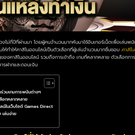
วงไม่กี่ปีที่ผ่านมา โดยผู้คนจำนวนมากหันมาใช้อินเทอร์เน็ตเพื่อเล่นพนั
บให้ทำให้คาสิโนออนไลน์เป็นตัวเลือกที่ผู้เล่นจำนวนมากชื่นชอบ
คาสิโนช
ญของคาสิโนออนไลน์ รวมถึงการเข้าถึง เกมที่หลากหลาย ตัวเลือกกา
นการฝากและถอนเงิน
ข้าร่วมเกมการพนันต่างๆ
ห้เลือกหลากหลาย
ลน์ในเว็บไซต์ Games Direct
 เล่นง่าย