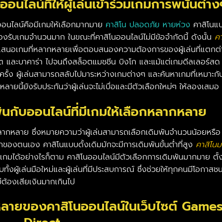
นไลน์ที่ให้ผู้เล่นเข้าร่วมเกมการพนันต่าง
ออนไลน์คือมีเกมให้เลือกมากมาย
คาสิโน ปลอดภัย หายห่วง
คาสิโนแ
รองรับเกมจำนวนมาก ในขณะที่คาสิโนออนไลน์ไม่มีข้อจำกัดนี้ ดังนั้น
คา
เสนอเกมที่หลากหลายเพื่อตอบสนองความต้องการของผู้เล่นที่แตกต่
เล็ต และบาคาร่า ไปจนถึงสล็อตแมชชีน บิงโก และแม้แต่เกมดีลเลอร์สด
่ครั้ง ผู้เล่นสามารถสลับไปมาระหว่างเกมต่างๆ และค้นหาเกมที่เหมาะกั
้ยังรับประกันว่าผู้เล่นจะไม่เบื่อและมีตัวเลือกใหม่ๆ ให้ลองเสมอ
พันกับออนไลน์ที่มีเกมให้เลือกหลากหลาย
ด้หลากหลาย ซึ่งหมายความว่าผู้เล่นสามารถเลือกเดิมพันจำนวนน้อยหรือ
องตนเอง คาสิโนแบบดั้งเดิมมักจะมีการเดิมพันขั้นต่ำที่สูง
คาสิโนม
บางเกมได้อย่างไรก็ตาม คาสิโนออนไลน์มีตัวเลือกการเดิมพันมากมาย ตั้
ั้งผู้เล่นมือใหม่และผู้เล่นที่มีประสบการณ์ ซึ่งช่วยให้ทุกคนมีโอกาสช
่ต้องเสียเงินมากเกินไป
ลายของคาสิโนออนไลน์ในเว็บไซต์ Game