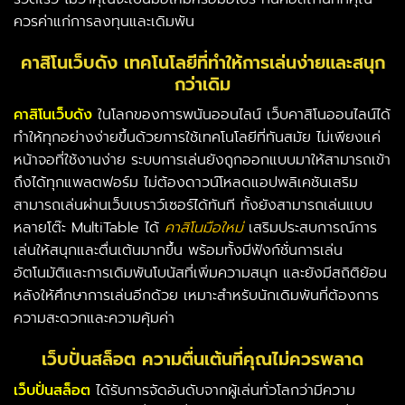
ควรค่าแก่การลงทุนและเดิมพัน
คาสิโนเว็บดัง เทคโนโลยีที่ทำให้การเล่นง่ายและสนุก
กว่าเดิม
คาสิโนเว็บดัง
ในโลกของการพนันออนไลน์ เว็บคาสิโนออนไลน์ได้
ทำให้ทุกอย่างง่ายขึ้นด้วยการใช้เทคโนโลยีที่ทันสมัย ไม่เพียงแค่
หน้าจอที่ใช้งานง่าย ระบบการเล่นยังถูกออกแบบมาให้สามารถเข้า
ถึงได้ทุกแพลตฟอร์ม ไม่ต้องดาวน์โหลดแอปพลิเคชันเสริม
สามารถเล่นผ่านเว็บเบราว์เซอร์ได้ทันที ทั้งยังสามารถเล่นแบบ
หลายโต๊ะ MultiTable ได้
คาสิโนมือใหม่
เสริมประสบการณ์การ
เล่นให้สนุกและตื่นเต้นมากขึ้น พร้อมทั้งมีฟังก์ชั่นการเล่น
อัตโนมัติและการเดิมพันโบนัสที่เพิ่มความสนุก และยังมีสถิติย้อน
หลังให้ศึกษาการเล่นอีกด้วย เหมาะสำหรับนักเดิมพันที่ต้องการ
ความสะดวกและความคุ้มค่า
เว็บปั่นสล็อต ความตื่นเต้นที่คุณไม่ควรพลาด
เว็บปั่นสล็อต
ได้รับการจัดอันดับจากผู้เล่นทั่วโลกว่ามีความ