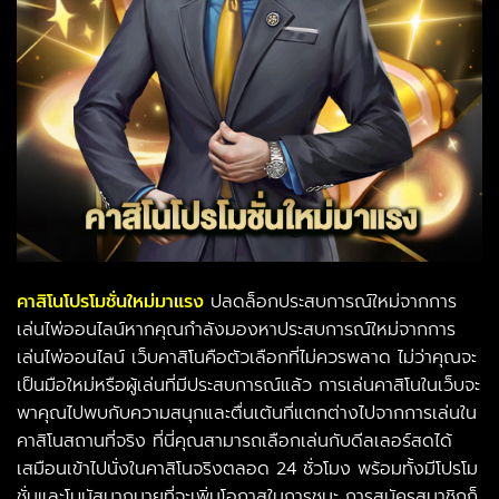
คาสิโนโปรโมชั่นใหม่มาแรง
ปลดล็อกประสบการณ์ใหม่จากการ
เล่นไพ่ออนไลน์หากคุณกำลังมองหาประสบการณ์ใหม่จากการ
เล่นไพ่ออนไลน์ เว็บคาสิโนคือตัวเลือกที่ไม่ควรพลาด ไม่ว่าคุณจะ
เป็นมือใหม่หรือผู้เล่นที่มีประสบการณ์แล้ว การเล่นคาสิโนในเว็บจะ
พาคุณไปพบกับความสนุกและตื่นเต้นที่แตกต่างไปจากการเล่นใน
คาสิโนสถานที่จริง ที่นี่คุณสามารถเลือกเล่นกับดีลเลอร์สดได้
เสมือนเข้าไปนั่งในคาสิโนจริงตลอด 24 ชั่วโมง พร้อมทั้งมีโปรโม
ชั่นและโบนัสมากมายที่จะเพิ่มโอกาสในการชนะ การสมัครสมาชิกก็