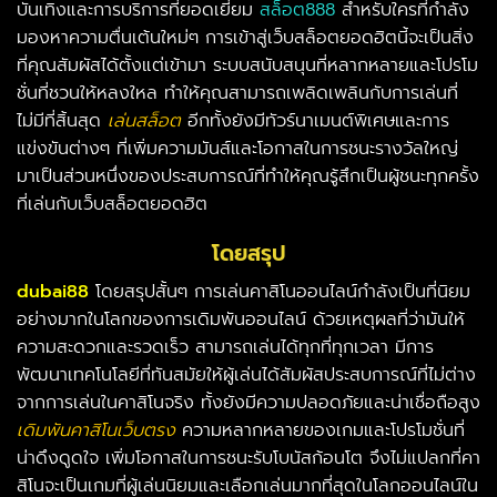
บันเทิงและการบริการที่ยอดเยี่ยม
สล็อต888
สำหรับใครที่กำลัง
มองหาความตื่นเต้นใหม่ๆ การเข้าสู่เว็บสล็อตยอดฮิตนี้จะเป็นสิ่ง
ที่คุณสัมผัสได้ตั้งแต่เข้ามา ระบบสนับสนุนที่หลากหลายและโปรโม
ชั่นที่ชวนให้หลงใหล ทำให้คุณสามารถเพลิดเพลินกับการเล่นที่
ไม่มีที่สิ้นสุด
เล่นสล็อต
อีกทั้งยังมีทัวร์นาเมนต์พิเศษและการ
แข่งขันต่างๆ ที่เพิ่มความมันส์และโอกาสในการชนะรางวัลใหญ่
มาเป็นส่วนหนึ่งของประสบการณ์ที่ทำให้คุณรู้สึกเป็นผู้ชนะทุกครั้ง
ที่เล่นกับเว็บสล็อตยอดฮิต
โดยสรุป
dubai88
โดยสรุปสั้นๆ การเล่นคาสิโนออนไลน์กำลังเป็นที่นิยม
อย่างมากในโลกของการเดิมพันออนไลน์ ด้วยเหตุผลที่ว่ามันให้
ความสะดวกและรวดเร็ว สามารถเล่นได้ทุกที่ทุกเวลา มีการ
พัฒนาเทคโนโลยีที่ทันสมัยให้ผู้เล่นได้สัมผัสประสบการณ์ที่ไม่ต่าง
จากการเล่นในคาสิโนจริง ทั้งยังมีความปลอดภัยและน่าเชื่อถือสูง
เดิมพันคาสิโนเว็บตรง
ความหลากหลายของเกมและโปรโมชั่นที่
น่าดึงดูดใจ เพิ่มโอกาสในการชนะรับโบนัสก้อนโต จึงไม่แปลกที่คา
สิโนจะเป็นเกมที่ผู้เล่นนิยมและเลือกเล่นมากที่สุดในโลกออนไลน์ใน