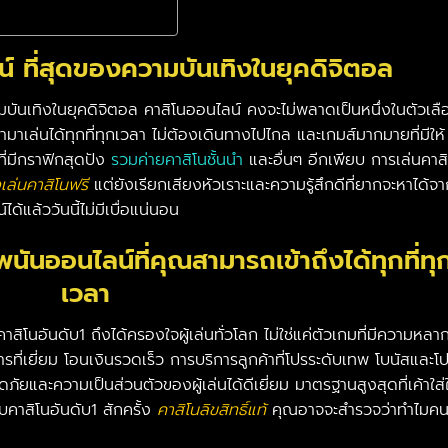
์ ที่สุดของความบันเทิงในยุคดิจิตอล
มบันเทิงในยุคดิจิตอล คาสิโนออนไลน์ คงจะไม่พลาดเป็นหนึ่งในตัวเลื
าเล่นได้ทุกที่ทุกเวลา ไม่ต้องเดินทางไปไกล และเกมส์มากมายที่มีให้
ที่มีกราฟิกสุดปัง
รวมค่ายคาสิโนชั้นนำ
และอื่นๆ อีกเพียบ การเล่นคาส
ล่นคาสิโนฟรี
แต่ยังเรียกเสียงหัวเราะและความรู้สึกดีที่ยากจะหาได้จ
้แล้ววันนี้ไม่มีเบื่อแน่นอน
พนันออนไลน์ที่คุณสามารถเข้าถึงได้ทุกที่ทุ
เวลา
สิโนอันดับ1 ถึงได้ครองใจผู้เล่นทั่วโลก ไม่ใช่แค่ตัวเกมที่มีความหลา
ที่เยี่ยม โอนเงินรวดเร็ว การบริการลูกค้าที่โปรระดับเทพ โบนัสและโ
ภัยและความเป็นส่วนตัวของผู้เล่นได้ดีเยี่ยม มาตรฐานสูงสุดที่เค้าใส่
็บคาสิโนอันดับ1 สักครั้ง
คาสิโนลิขสิทธิ์แท้
คุณอาจจะสำรวจว่าทำไมคนอ