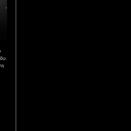
ง
งิน
าร