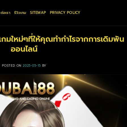
ดต่อเรา
รีวิวเกม
SITEMAP
PRIVACY POLICY
พบเกมใหม่ๆที่ให้คุณทำกำไรจากการเดิมพัน
ออนไลน์
POSTED ON
2025-05-15
BY