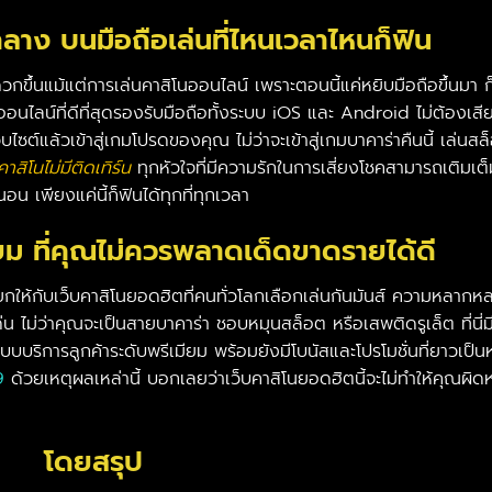
บกลาง บนมือถือเล่นที่ไหนเวลาไหนก็ฟิน
ดวกขึ้นแม้แต่การเล่นคาสิโนออนไลน์ เพราะตอนนี้แค่หยิบมือถือขึ้นมา ก
ิโนออนไลน์ที่ดีที่สุดรองรับมือถือทั้งระบบ iOS และ Android ไม่ต้องเสี
ไซต์แล้วเข้าสู่เกมโปรดของคุณ ไม่ว่าจะเข้าสู่เกมบาคาร่าคืนนี้ เล่นสล
คาสิโนไม่มีติดเทิร์น
ทุกหัวใจที่มีความรักในการเสี่ยงโชคสามารถเติมเต็
น เพียงแค่นี้ก็ฟินได้ทุกที่ทุกเวลา
ยม ที่คุณไม่ควรพลาดเด็ดขาดรายได้ดี
กให้กับเว็บคาสิโนยอดฮิตที่คนทั่วโลกเลือกเล่นกันมันส์ ความหลากห
ด่น ไม่ว่าคุณจะเป็นสายบาคาร่า ชอบหมุนสล็อต หรือเสพติดรูเล็ต ที่นี่ม
ระบบบริการลูกค้าระดับพรีเมียม พร้อมยังมีโบนัสและโปรโมชั่นที่ยาวเป็
9
ด้วยเหตุผลเหล่านี้ บอกเลยว่าเว็บคาสิโนยอดฮิตนี้จะไม่ทำให้คุณผิด
โดยสรุป