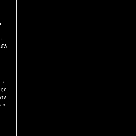
็
ย
็อต
มได้
ลาย
ีทุก
นหาง
หวัง