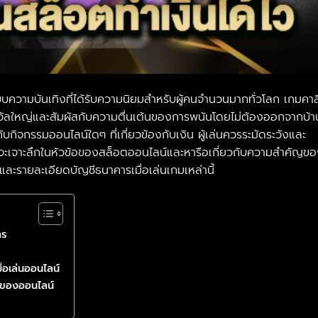
บความบันเทิงที่ได้รับความนิยมสำหรับผู้คนจำนวนมากทั่วโลก เกมคาส
รางวัลใหญ่และสัมผัสกับความตื่นเต้นของการพนันโดยไม่ต้องออกจากบ้า
กับกิจกรรมออนไลน์ใดๆ ที่เกี่ยวข้องกับเงิน ผู้เล่นควรระมัดระวังและ
นี้จะเจาะลึกในหัวข้อของสล็อตออนไลน์และหารือเกี่ยวกับความสำคัญข
และรายละเอียดบัญชีธนาคารเมื่อเล่นเกมเหล่านี้
าร
ื่อเล่นออนไลน์
กของออนไลน์