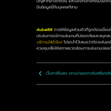
ปัญหาที่อาจเกิดขึ้น และป้องกันกิจกรรมฉ้อโ
ปันข้อมูลนี้กับบุคคลที่สาม
dubai88
การให้ข้อมูลส่วนตัวที่ถูกต้องเมื่อ
ประสบการณ์การเล่นเกมที่ปลอดภัยและสนุกสน
บริการ24ชั่วโมง
โปรดจำไว้เสมอว่าต้องเล่นอย
ควบคุมเพื่อให้สภาพแวดล้อมการเล่นเกมปลอด
เว็บคาสิโนสด แทงง่ายแตกจริงฟรีเครด