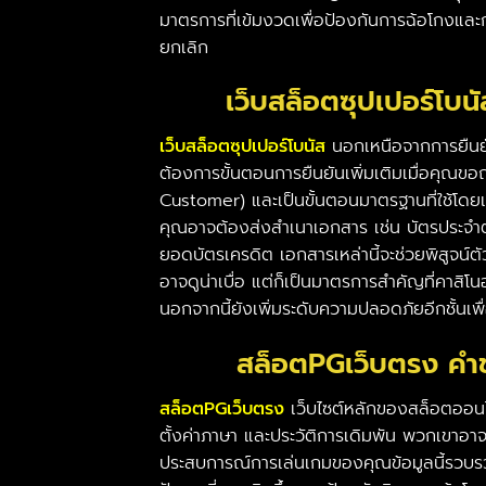
มาตรการที่เข้มงวดเพื่อป้องกันการฉ้อโกงและ
ยกเลิก
เว็บสล็อตซุปเปอร์โบน
เว็บสล็อตซุปเปอร์โบนัส
นอกเหนือจากการยืนยั
ต้องการขั้นตอนการยืนยันเพิ่มเติมเมื่อคุณข
Customer) และเป็นขั้นตอนมาตรฐานที่ใช้โดยเ
คุณอาจต้องส่งสำเนาเอกสาร เช่น บัตรประจำ
ยอดบัตรเครดิต เอกสารเหล่านี้จะช่วยพิสูจน์ตั
อาจดูน่าเบื่อ แต่ก็เป็นมาตรการสำคัญที่คาสิ
นอกจากนี้ยังเพิ่มระดับความปลอดภัยอีกชั้นเพ
สล็อตPGเว็บตรง
คำ
สล็อตPGเว็บตรง
เว็บไซต์หลักของสล็อตออนไ
ตั้งค่าภาษา และประวัติการเดิมพัน พวกเขาอาจ
ประสบการณ์การเล่นเกมของคุณข้อมูลนี้รวบรว