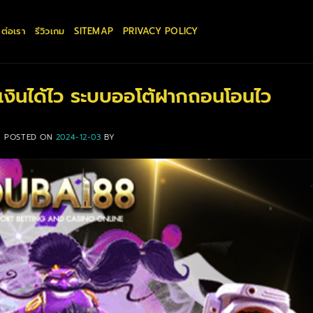
ดต่อเรา
รีวิวเกม
SITEMAP
PRIVACY POLICY
เงินได้ไว ระบบออโต้ฝากถอนโอนไว
POSTED ON
2024-12-03
BY