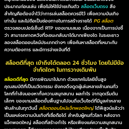
ประมาณก่อนเล่น เพื่อไม่ให้ใช้จ่ายเกินตัว
สล็อตเว็บตรง
สิ่ง
สำคัญคือต้องจำไว้ว่าการเล่นสล็อตควรมีไว้ เพื่อความบันเทิง
เท่านั้น และไม่ถือเป็นช่องทางในการสร้างรายได้
PG สล็อต
ตรวจสอบเปอร์เซ็นต์ RTP ของเกมเสมอ เนื่องจากเป็นการบ่งชี้
ว่า สามารถคาดหวังที่จะชนะกลับมาได้มากเพียงใด ในระยะยาว
ลองสล็อตออนไลน์ประเภทต่างๆ เพื่อค้นหาสล็อตที่เหมาะกับ
ความต้องการ และมีการจ่ายเงินที่ดี
สล็อตดีที่สุด เข้าถึงได้ตลอด 24 ชั่วโมง โดยไม่มีข้อ
จำกัดใดๆ ในการวางเดิมพัน
สล็อตดีที่สุด
มีการพัฒนาไปมาก ด้วยเทคโนโลยีขั้นสูง
คุณสมบัติที่เป็นนวัตกรรม ยังคงดึงดูดผู้เล่นหลายล้านคนทั่ว
โลกที่กำลังมองหาทั้งความสนุกสนาน ผลกำไร จากจุดเริ่มต้น
เล็กๆ ของเกมสล็อตขั้นพื้นฐานไปจนถึงเว็บไซต์ที่มีมูลค่าหลาย
พันล้านในทุกวันนี้
สล็อตออนไลน์แจ็กพอตใหญ่
ได้พิสูจน์แล้วว่า
เป็นแหล่งความบันเทิงที่เชื่อถือได้ สำหรับผู้คนทั่วโลก หลังจาก
แจ็กพอตใหญ่ สล็อตที่สร้างกำไร หรือเพียงแค่ความสนุกสนาน