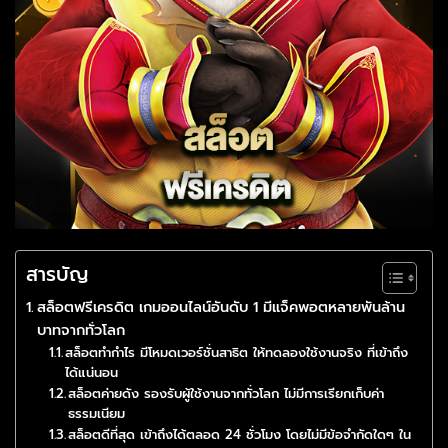
สารบัญ
สล็อตฟรีเครดิต เกมออนไลน์อันดับ 1 มีแจ็คพอตหลายพันล้าน
บาทจากทั่วโลก
สล็อตทำกำไร มีโหมดเวอร์ชั่นสาธิต ให้ทดลองใช้งานจริง ที่เข้าถึง
ได้แน่นอน
สล็อตค่ายดัง รองรับผู้ใช้งานจากทั่วโลก ไม่มีการเรียกเก็บค่า
ธรรมเนียม
สล็อตดีที่สุด เข้าถึงได้ตลอด 24 ชั่วโมง โดยไม่มีข้อจำกัดใดๆ ใน