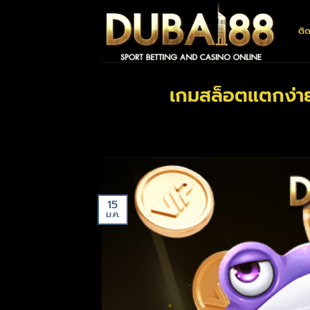
ข้าม
ไป
ติ
ยัง
เนื้อหา
เกมสล็อตแตกง่าย 
15
ม.ค.