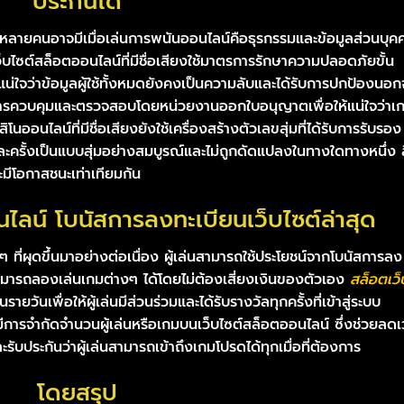
ประกันได้
เล่นหลายคนอาจมีเมื่อเล่นการพนันออนไลน์คือธุรกรรมและข้อมูลส่วนบุค
ไซต์สล็อตออนไลน์ที่มีชื่อเสียงใช้มาตรการรักษาความปลอดภัยขั้น
ห้แน่ใจว่าข้อมูลผู้ใช้ทั้งหมดยังคงเป็นความลับและได้รับการปกป้องนอ
การควบคุมและตรวจสอบโดยหน่วยงานออกใบอนุญาตเพื่อให้แน่ใจว่าเ
โนออนไลน์ที่มีชื่อเสียงยังใช้เครื่องสร้างตัวเลขสุ่มที่ได้รับการรับรอง
ละครั้งเป็นแบบสุ่มอย่างสมบูรณ์และไม่ถูกดัดแปลงในทางใดทางหนึ่ง ส
ละมีโอกาสชนะเท่าเทียมกัน
ไลน์ โบนัสการลงทะเบียนเว็บไซต์ล่าสุด
 ที่ผุดขึ้นมาอย่างต่อเนื่อง ผู้เล่นสามารถใช้ประโยชน์จากโบนัสการลง
าสามารถลองเล่นเกมต่างๆ ได้โดยไม่ต้องเสี่ยงเงินของตัวเอง
สล็อตเว็
ยวันเพื่อให้ผู้เล่นมีส่วนร่วมและได้รับรางวัลทุกครั้งที่เข้าสู่ระบบ
มีการจำกัดจำนวนผู้เล่นหรือเกมบนเว็บไซต์สล็อตออนไลน์ ซึ่งช่วยลด
บประกันว่าผู้เล่นสามารถเข้าถึงเกมโปรดได้ทุกเมื่อที่ต้องการ
โดยสรุป