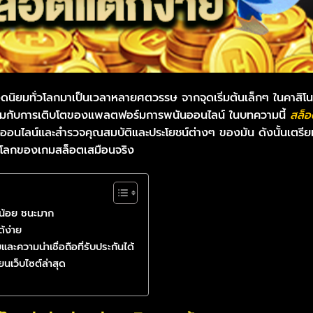
ดนิยมทั่วโลกมาเป็นเวลาหลายศตวรรษ จากจุดเริ่มต้นเล็กๆ ในคาสิโ
้อมกับการเติบโตของแพลตฟอร์มการพนันออนไลน์ ในบทความนี้
สล็อ
ตออนไลน์และสำรวจคุณสมบัติและประโยชน์ต่างๆ ของมัน ดังนั้นเตรีย
่านโลกของเกมสล็อตเสมือนจริง
ุนน้อย ชนะมาก
้ง่าย
ะความน่าเชื่อถือที่รับประกันได้
นเว็บไซต์ล่าสุด