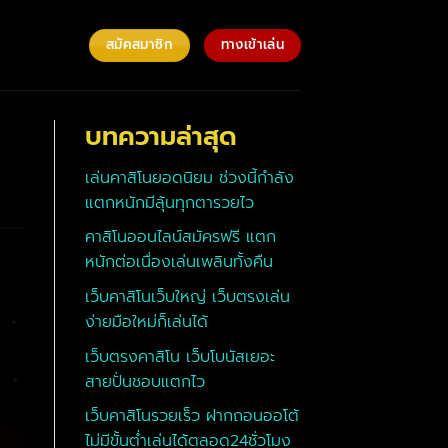
สมัคสมาชิก
ทางเข้าเล่น
บทความล่าสุด
เล่นคาสิโนยอดนิยม ช่วงนี้กำลัง
แตกหนักมีลุ้นทุกตารวยไว
คาสิโนออนไลน์สมัครฟรี แตก
หนักต่อเนื่องเล่นเพลินทั้งคืน
เว็บคาสิโนเว็บใหญ่ เว็บตรงเล่น
ง่ายมือใหม่ก็เล่นได้
เว็บตรงคาสิโน เว็บโบนัสเยอะ
สายปั่นชอบแตกไว
เว็บคาสิโนรวยเร็ว ฝากถอนออโต้
ไม่มีขั้นต่ำเล่นได้ตลอด24ชั่วโมง