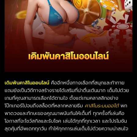
เดิมพันคาสิโนออนไลน์
คืออีกหนึ่งทางเลือกที่สนุกและท้าทาย
แถมยังเป็นวิถีทางสร้างรายได้เสริมที่น่าตื่นเต้นมาก เต็มไปด้วย
เกมที่คุณสามารถเลือกได้ตามใจ ตั้งแต่เกมคลาสสิกอย่าง
โป๊กเกอร์ไปจนถึงสล็อตที่หลากหลายธีม
คาสิโนระบบออโต้
พก
พาดวงและทักษะของคุณมาพนันกันให้เต็มที่ ทุกครั้งที่เล่นคือ
โอกาสที่จะโชว์สกิลและรับโชค เล่นได้ทุกที่ทุกเวลา และโปรโมชัน
สุดคุ้มที่อัพเดททุกวัน ทำให้ทุกการเล่นเต็มไปด้วยความน่าสนใจ