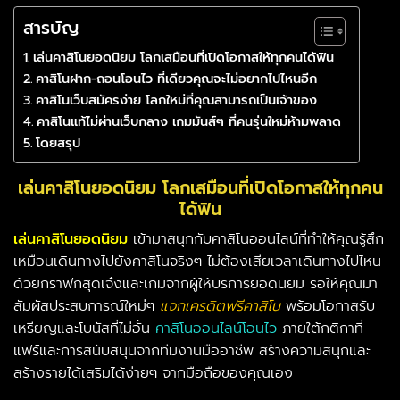
สารบัญ
เล่นคาสิโนยอดนิยม โลกเสมือนที่เปิดโอกาสให้ทุกคนได้ฟิน
คาสิโนฝาก-ถอนโอนไว ที่เดียวคุณจะไม่อยากไปไหนอีก
คาสิโนเว็บสมัครง่าย โลกใหม่ที่คุณสามารถเป็นเจ้าของ
คาสิโนแท้ไม่ผ่านเว็บกลาง เกมมันส์ๆ ที่คนรุ่นใหม่ห้ามพลาด
โดยสรุป
เล่นคาสิโนยอดนิยม
โลกเสมือนที่เปิดโอกาสให้ทุกคน
ได้ฟิน
เล่นคาสิโนยอดนิยม
เข้ามาสนุกกับคาสิโนออนไลน์ที่ทำให้คุณรู้สึก
เหมือนเดินทางไปยังคาสิโนจริงๆ ไม่ต้องเสียเวลาเดินทางไปไหน
ด้วยกราฟิกสุดเจ๋งและเกมจากผู้ให้บริการยอดนิยม รอให้คุณมา
สัมผัสประสบการณ์ใหม่ๆ
แจกเครดิตฟรีคาสิโน
พร้อมโอกาสรับ
เหรียญและโบนัสที่ไม่อั้น
คาสิโนออนไลน์โอนไว
ภายใต้กติกาที่
แฟร์และการสนับสนุนจากทีมงานมืออาชีพ สร้างความสนุกและ
สร้างรายได้เสริมได้ง่ายๆ จากมือถือของคุณเอง