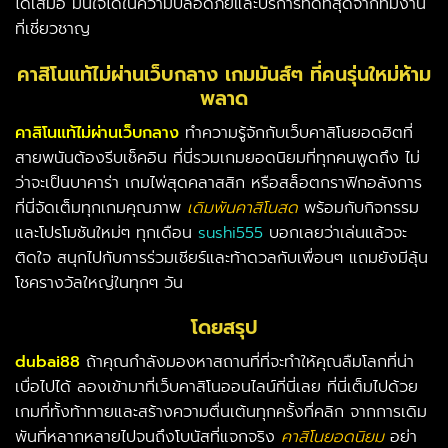
ได้เสมอ มั่นใจได้ในความปลอดภัยและบริการที่ดีที่สุดจากทีมงาน
ที่เชี่ยวชาญ
คาสิโนแท้ไม่ผ่านเว็บกลาง
เกมมันส์ๆ ที่คนรุ่นใหม่ห้าม
พลาด
คาสิโนแท้ไม่ผ่านเว็บกลาง
ทำความรู้จักกับเว็บคาสิโนยอดฮิตที่
สายพนันต้องรีบเช็คอิน ที่นี่รวมเกมยอดนิยมที่ทุกคนพูดถึง ไม่
ว่าจะเป็นบาคาร่า เกมไพ่สุดคลาสสิก หรือสล็อตกราฟิกอลังการ
ที่นี่จัดเต็มทุกเกมคุณภาพ
เดิมพันคาสิโนสด
พร้อมกับกิจกรรม
และโปรโมชันใหม่ๆ ทุกเดือน
sushi555
บอกเลยว่าเล่นแล้วจะ
ติดใจ สนุกไปกับการร่วมเชียร์และท้าดวลกับเพื่อนๆ แถมยังมีลุ้น
โชครางวัลใหญ่ในทุกๆ วัน
โดยสรุป
dubai88
ถ้าคุณกำลังมองหาสถานที่ที่จะทำให้คุณลืมโลกที่น่า
เบื่อไปได้ ลองเข้ามาที่เว็บคาสิโนออนไลน์ที่นี่เลย ที่นี่เต็มไปด้วย
เกมที่ทั้งท้าทายและสร้างความตื่นเต้นทุกครั้งที่คลิก จากการเดิม
พันที่หลากหลายไปจนถึงโบนัสที่แจกจริง
คาสิโนยอดนิยม
อย่า