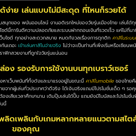
้ง่าย เล่นแบบไม่มีสะดุด ที่ไหนก็รวยได้
นุกของ พนันออนไลน์ งานอดิเรกใหม่ของวัยรุ่นเมืองไทย เล่นได้ทุก
็บไซต์นี้การันตีความปลอดภัยและระบบฝากถอนเงินที่รวดเร็ว แค่ไม่กี่นาท
ือเว็บไซต์ ทุกอย่างสะดวกสบาย หมดกังวลเรื่องการตุกติก
คาสิโนระบบ
ิงกันเถอะ
เข้าเล่นคาสิโนจ่ายจริง
ไม่ว่าจะเป็นท่านที่เพิ่งเริ่มหรือเซียนพน
ฟิกสวยงามที่ถูกใจวัยรุ่นแน่นอน
คล่อง รองรับการใช้งานบนทุกเบราว์เซอร์
าเว็บพนันที่ทั้งดังและมาแรงอยู่ในขณะนี้
คาสิโนmobile
ของไทยคื
ยจากผู้เล่นทั่วประเทศว่าดีจริง ได้เงินจริงแถมมีโปรโมชั่นเด็ด ๆ รอค
้องเสียเวลาศึกษานาน เติมปุ๊บเล่นได้ปั๊บ แถมยังมีโบนัสและโปรโมชั่นพ
นนี้
ต์ เพลิดเพลินกับเกมหลากหลายแนวตามสไตล
ของคุณ