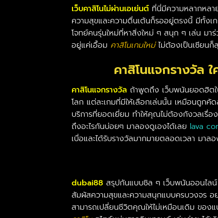
เว็บคาสิโนไม่ผ่านเอเย่นต์
ที่นี่มีความหลากหลา
ความสุขและความตื่นเต้นก็รออยู่ตรงนี้ มีทั้งเก
โจทย์คนรุ่นใหม่ที่หาสิ่งใหม่ ๆ สนุก ๆ เล่น
อยู่แค่เอื้อม
คาสิโนเกมใหม่
ไม่ต้องเป็นเซียนก็
คาสิโนแจกรางวัล 
คาสิโนแจกรางวัล
ถ้าพูดถึง เว็บพนันยอดฮิตในต
โลก แต่ละเกมที่มีให้เลือกเล่นนั้น เหมือนถูกค
บริการที่ยอดเยี่ยม ทำให้คุณไม่ต้องกังวลเรื่
ถึงอะไรกันบ่อยๆ มาลองดูเองได้เลย
lava c
เบื่อและได้รับรางวัลมากมายตลอดเวลา มาลองเล
dubai88
สรุปกันแบบชิล ๆ เว็บพนันออนไลน์ ไม
สัมผัสความสุขและความสนุกแบบครบวงจร อยากเห็น
สามารถเปลี่ยนชีวิตคุณให้ไม่เหมือนเดิม ของแบ