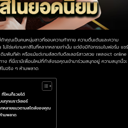
ใหม่ถ้าคุณเป็นคนหนุ่มสาวที่ชอบความท้าทาย ความตื่นเต้นและความ
ไม่ใช่แค่เกมคาสิโนที่หลากหลายเท่านั้น แต่ยังมีกิจกรรมในฟอรั่ม แชร
รเดิมพันกีฬา หรือแม้แต่เกมส์สดกับดีลเลอร์สาวสวย เพลงict online
ง ที่นี่เรามีเพื่อนใหม่ที่กำลังรอคุณเข้ามาร่วมสนุกอยู่ ความสนุกนี้จะ
าสิโนจริง ๆ ห้ามพลาด
 ที่ไหนก็รวยได้
บนทุกเบราว์เซอร์
กมหลากหลายแนวตามสไตล์ของคุณ
นห้ามพลาด