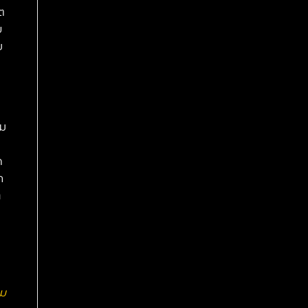
ต
บ
ย
ุม
ด
ก
ๆ
กม