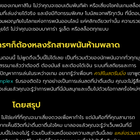
ยของเกมคาสิโน ไม่ว่าคุณจะชอบเดิมพันกีฬา หรือเสี่ยงโชคในเกมสล็อ
มที่เล่นง่ายได้จริง และยังมีกิจกรรมพิเศษ โบนัสแจกฟรีทุกวัน ที่นี่ตอ
 มาร่วมผจญภัยในโลกแห่งการพนันออนไลน์ แค่คลิกเดียวเท่านั้น ความรว
ลุยได้ ไม่ว่าคุณจะชอบบาคาร่า รูเล็ต หรือสล็อตทุกแบบ
ใครๆก็ต้องหลงรักสายพนันห้ามพลาด
อนนี้ ไม่พูดถึงเว็บนี้ไม่ได้เลย เป็นที่รวมตัวของนักพนันจากทั่วทุกม
ัดสรรมาแล้วว่าต้องดี ต้องมันส์ และต้องได้เงิน ระบบที่เสถียรและการ
องปัญหาการเล่นในระหว่างเกม อยากรู้ว่าเพื่อนๆ
คาสิโนสตรีมมิ่ง
เขาพู
omplex
รับรองติดใจ ทุกอย่างเป็นการเล่นสดที่น่าตื่นเต้น คุณจะไม่รู้สึ
่นแล้วคุณจะรู้ว่าการพนันที่นี่มันสนุกและเต็มไปด้วยโอกาสครั้งใหม่
โดยสรุป
่ใช่แค่ที่ที่คุณจะมาเสี่ยงดวงเพื่อหากำไร แต่มันคือที่ที่คุณสามารถ
ชีวิตที่น่าตื่นตาตื่นใจไหม มาลองแล้วคุณจะรู้ว่าเว็บพนันที่นี่
บนี้ไม่ลองไม่รู้ ร่วมเป็นส่วนหนึ่งของความสนุกวันนี้เลย
แหล่งรวมเ