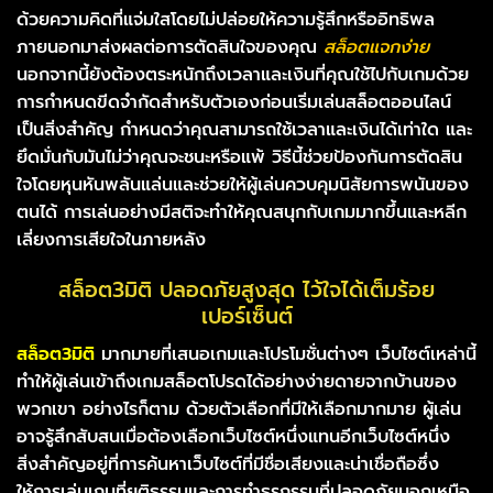
ด้วยความคิดที่แจ่มใสโดยไม่ปล่อยให้ความรู้สึกหรืออิทธิพล
ภายนอกมาส่งผลต่อการตัดสินใจของคุณ
สล็อตแจกง่าย
นอกจากนี้ยังต้องตระหนักถึงเวลาและเงินที่คุณใช้ไปกับเกมด้วย
การกำหนดขีดจำกัดสำหรับตัวเองก่อนเริ่มเล่นสล็อตออนไลน์
เป็นสิ่งสำคัญ กำหนดว่าคุณสามารถใช้เวลาและเงินได้เท่าใด และ
ยึดมั่นกับมันไม่ว่าคุณจะชนะหรือแพ้ วิธีนี้ช่วยป้องกันการตัดสิน
ใจโดยหุนหันพลันแล่นและช่วยให้ผู้เล่นควบคุมนิสัยการพนันของ
ตนได้ การเล่นอย่างมีสติจะทำให้คุณสนุกกับเกมมากขึ้นและหลีก
เลี่ยงการเสียใจในภายหลัง
สล็อต3มิติ ปลอดภัยสูงสุด ไว้ใจได้เต็มร้อย
เปอร์เซ็นต์
สล็อต3มิติ
มากมายที่เสนอเกมและโปรโมชั่นต่างๆ เว็บไซต์เหล่านี้
ทำให้ผู้เล่นเข้าถึงเกมสล็อตโปรดได้อย่างง่ายดายจากบ้านของ
พวกเขา อย่างไรก็ตาม ด้วยตัวเลือกที่มีให้เลือกมากมาย ผู้เล่น
อาจรู้สึกสับสนเมื่อต้องเลือกเว็บไซต์หนึ่งแทนอีกเว็บไซต์หนึ่ง
สิ่งสำคัญอยู่ที่การค้นหาเว็บไซต์ที่มีชื่อเสียงและน่าเชื่อถือซึ่ง
ให้การเล่นเกมที่ยุติธรรมและการทำธุรกรรมที่ปลอดภัยนอกเหนือ