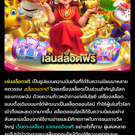
เล่นสล็อตฟรี
เป็นรูปแบบความบันเทิงที่ได้รับความนิยมมาหลาย
ศตวรรษ
สล็อตแตกดี
โดยเครื่องสล็อตเป็นส่วนสำคัญในโลก
ของการพนัน ด้วยความก้าวหน้าทางเทคโนโลยี เครื่องสล็อต
แบบดั้งเดิมบนบกได้พัฒนาเป็นสล็อตออนไลน์ ทำให้ผู้เล่นทั่วโลก
เข้าถึงและสะดวกมากขึ้น สล็อตออนไลน์ได้รับความนิยมอย่าง
ล้นหลามเนื่องจากใช้งานง่ายและมีศักยภาพในการชนะรางวัล
ใหญ่
เว็บตรงสล็อต แจกเครดิตฟรี
อย่างไรก็ตาม ผู้เล่นหลาย
คนไม่เข้าใจว่าการชนะสล็อตออนไลน์ต้องใช้ความอดทนและ