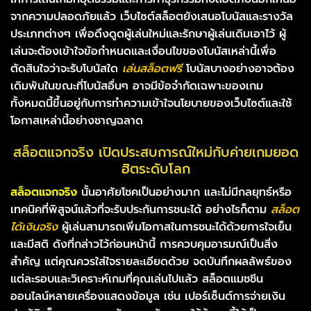
จากความปลอดภัยแล้ว เว็บไซต์สล็อตยังเสนอโบนัสและรางวัล
ประเภทต่างๆ เพื่อดึงดูดผู้เล่นใหม่และรักษาผู้เล่นเดิมเอาไว้ ผู้
เล่นจะต้องเข้าใจข้อกำหนดและเงื่อนไขของโบนัสเหล่านี้เพื่อ
ตัดสินใจว่าจะรับโบนัสใด
เล่นสล็อตฟรี
โบนัสบางอย่างอาจต้อง
เดิมพันในขณะที่โบนัสอื่นๆ อาจมีข้อจำกัดเฉพาะของเกม
ทั้งหมดนี้ขึ้นอยู่กับการทำความเข้าใจนโยบายของเว็บไซต์และใช้
โอกาสเหล่านี้อย่างชาญฉลาด
สล็อตแจกจริง เปิดประสบการณ์ใหม่กับค่ายเกมยอด
ฮิตระดับโลก
สล็อตแจกจริง
นั้นอาศัยโชคเป็นอย่างมาก และไม่มีกลยุทธ์หรือ
เทคนิคที่พิสูจน์แล้วที่จะรับประกันการชนะได้ อย่างไรก็ตาม
สล็อต
ได้เงินจริง
ผู้เล่นสามารถเพิ่มโอกาสในการชนะได้ด้วยการใจเย็น
และมีสติ ดังที่กล่าวไว้ก่อนหน้านี้ การควบคุมอารมณ์เป็นสิ่ง
สำคัญ แต่คุณควรใส่ใจรายละเอียดด้วย จดบันทึกผลลัพธ์ของ
แต่ละรอบและวิเคราะห์เกมที่คุณเล่นไปแล้ว สล็อตแมชชีน
ออนไลน์หลายเครื่องแสดงข้อมูล เช่น เปอร์เซ็นต์การจ่ายเงิน