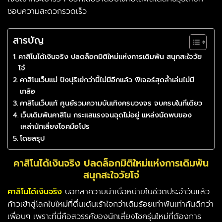
ชอบความสะดวกรวดเร็ว
สารบัญ
คาสิโนได้เงินจริง ปลดล็อกมิติใหม่แห่งการเดิมพัน สนุกสะใจวัย
โจ๋
คาสิโนเว็บแม่ ปังปุริเย่กว่านี้ไม่มีอีกแล้ว ฟีเจอร์สุดล้ำเล่นไม่มี
เกลือ
คาสิโนเว็บแท้ ศูนย์รวมความบันเทิงครบวงจร จบครบในที่เดียว
เว็บเดิมพันคาสิโน กระแสแรงจนฉุดไม่อยู่ แหล่งนัดพบของ
เหล่านักเสี่ยงโชคมือโปร
โดยสรุป
คาสิโนได้เงินจริง
ปลดล็อกมิติใหม่แห่งการเดิมพัน
สนุกสะใจวัยโจ๋
คาสิโนได้เงินจริง
บอกลาความน่าเบื่อหน่ายในชีวิตประจำวันแล้ว
ก้าวเข้าสู่โลกใบใหม่ที่ตื่นเต้นเร้าใจกว่าเดิมร้อยเท่าพันเท่ากันดีกว่า
เพื่อนๆ เพราะที่นี่คือสวรรค์ของนักเสี่ยงโชครุ่นใหม่ที่ต้องการ