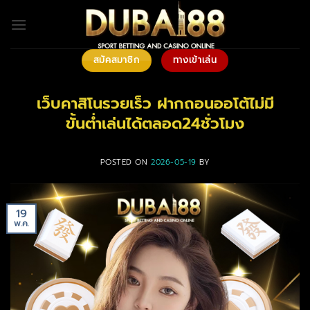
ข้าม
ไป
ยัง
เนื้อหา
สมัคสมาชิก
ทางเข้าเล่น
เว็บคาสิโนรวยเร็ว ฝากถอนออโต้ไม่มี
ขั้นต่ำเล่นได้ตลอด24ชั่วโมง
POSTED ON
2026-05-19
BY
19
พ.ค.