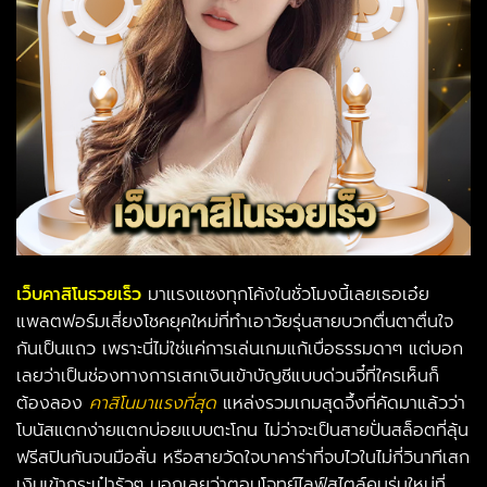
เว็บคาสิโนรวยเร็ว
มาแรงแซงทุกโค้งในชั่วโมงนี้เลยเธอเอ๋ย
แพลตฟอร์มเสี่ยงโชคยุคใหม่ที่ทำเอาวัยรุ่นสายบวกตื่นตาตื่นใจ
กันเป็นแถว เพราะนี่ไม่ใช่แค่การเล่นเกมแก้เบื่อธรรมดาๆ แต่บอก
เลยว่าเป็นช่องทางการเสกเงินเข้าบัญชีแบบด่วนจี๋ที่ใครเห็นก็
ต้องลอง
คาสิโนมาแรงที่สุด
แหล่งรวมเกมสุดจึ้งที่คัดมาแล้วว่า
โบนัสแตกง่ายแตกบ่อยแบบตะโกน ไม่ว่าจะเป็นสายปั่นสล็อตที่ลุ้น
ฟรีสปินกันจนมือสั่น หรือสายวัดใจบาคาร่าที่จบไวในไม่กี่วินาทีเสก
เงินเข้ากระเป๋ารัวๆ บอกเลยว่าตอบโจทย์ไลฟ์สไตล์คนรุ่นใหม่ที่