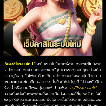
เว็บคาสิโนระบบใหม่
โลกมันหมุนไปไวมากพี่ชาย ถ้ามัวแต่ไปนั่งรถ
หาบ่อนแบบเดิมๆ บอกเลยว่าเอาท์สุดๆ เพราะตอนนี้ทุกอย่างมัน
รวมอยู่ในสมาร์ทโฟนเครื่องเดียวแล้ว ความเจ๋งของมันคือความ
สะดวกแบบตะโกนที่คุณสามารถนั่งปั่นกำไรได้ทุกที่ ไม่ว่าจะนั่งอึใน
ห้องน้ำหรือนอนตีพุงอยู่บนโซฟาบ้านเพื่อน
คาสิโนระบบออโต้
ความตื่นเต้นมันพุ่งพล่านยิ่งกว่าเดิมด้วยระบบที่ลื่นไหลจัดๆ ไม่มี
สะดุดให้เสียอารมณ์แน่นอน ยิ่งไปกว่านั้นตัวเลือกเกมมันเยอะจน
เลือกไม่ถูก ทั้งสายสล็อตที่กราฟิกสวยจัดเหมือนหลุดไปในโลก