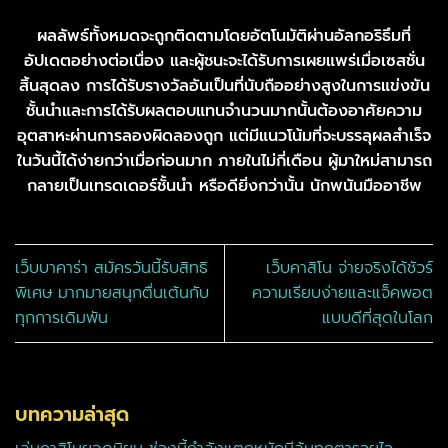
ผลลัพธ์ทั้งหมดจะถูกติดตามโดยอัตโนมัติผ่านอัลกอริธึมที่
อัปเดตอย่างต่อเนื่อง และผู้ชนะจะได้รับการเผยแพร่เมื่อเซสชั่น
สิ้นสุดลง การได้รับรางวัลอันเป็นที่นับถืออย่างสูงในการแข่งขัน
ชั้นนำและการได้รับผลตอบแทนจำนวนมากนั้นต้องอาศัยความ
อุตสาหะผ่านการลองผิดลองถูก แต่มีแนวโน้มที่จะบรรลุผลสำเร็จ
ในวันนี้ได้ง่ายกว่าเมื่อก่อนมาก ภายในไม่กี่เดือน ผู้มาใหม่สามารถ
กลายเป็นเทรดเดอร์ชั้นนำ หรือดียิ่งกว่านั้น นักพนันมืออาชีพ
เว็บบาคาร่า สมัครวันนี้รับสิทธิ
เว็บคาสิโน จ่ายจริงได้ชัวร์
พิเศษ มากมายสนุกตื่นเต้นกับ
ความเรียบง่ายและแจ็คพอต
ทุกการเดิมพัน
แบบดีที่สุดในโลก
บทความล่าสุด