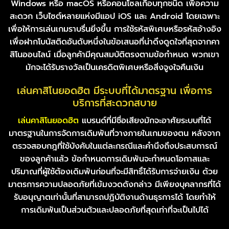
Windows หรือ macOS หรือคอนโซลเกือบทุกชนิด เพื่อความ
สะดวก เว็บไซต์หลายแห่งมีแอป iOS และ Android โดยเฉพาะ
เพื่อให้การเล่นเกมราบรื่นยิ่งขึ้น การใช้รหัสพิเศษหรือรหัสอ้างอิง
เพื่อฝากโบนัสติดอันดับหนึ่งในข้อเสนอที่น่าดึงดูดใจที่สุดจากคา
สิโนออนไลน์ เมื่อลูกค้ามีคุณสมบัติตรงตามข้อกำหนด พวกเขา
มักจะได้รับรางวัลเป็นเครดิตพิเศษหรือสิ่งจูงใจคืนเงิน
เล่นคาสิโนยอดฮิต
มีระบบที่ได้มาตรฐาน เพื่อการ
บริการที่สะดวกสบาย
เล่นคาสิโนยอดฮิต
แบรนด์ที่มีชื่อเสียงมักจะอาศัยระบบที่ได้
มาตรฐานในการจัดการเดิมพันที่วางภายในเกมของตน หลังจาก
ตรวจสอบกฎที่ใช้บังคับในแต่ละกรณีและคำนึงถึงประสบการณ์
ของลูกค้าแล้ว ข้อกำหนดการเดิมพันจะกำหนดโอกาสและ
ปริมาณที่ผู้ใช้ต้องเดิมพันก่อนที่จะมีสิทธิ์ได้รับการจ่ายเงิน ด้วย
มาตรการความปลอดภัยที่เข้มงวดดังกล่าว มีเพียงบุคลากรที่ได้
รับอนุญาตเท่านั้นที่สามารถปฏิบัติงานด้านธุรการได้ โดยทำให้
การเดิมพันเป็นส่วนตัวและปลอดภัยที่สุดเท่าที่จะเป็นไปได้