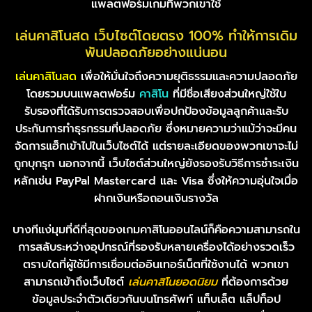
แพลตฟอร์มเกมที่พวกเขาใช้
เล่นคาสิโนสด
เว็บไซต์โดยตรง 100% ทำให้การเดิม
พันปลอดภัยอย่างแน่นอน
เล่นคาสิโนสด
เพื่อให้มั่นใจถึงความยุติธรรมและความปลอดภัย
โดยรวมบนแพลตฟอร์ม
คาสิโน
ที่มีชื่อเสียงส่วนใหญ่ใช้ใบ
รับรองที่ได้รับการตรวจสอบเพื่อปกป้องข้อมูลลูกค้าและรับ
ประกันการทำธุรกรรมที่ปลอดภัย ซึ่งหมายความว่าแม้ว่าจะมีคน
จัดการแฮ็กเข้าไปในเว็บไซต์ได้ แต่รายละเอียดของพวกเขาจะไม่
ถูกบุกรุก นอกจากนี้ เว็บไซต์ส่วนใหญ่ยังรองรับวิธีการชำระเงิน
หลักเช่น PayPal Mastercard และ Visa ซึ่งให้ความอุ่นใจเมื่อ
ฝากเงินหรือถอนเงินรางวัล
บางทีแง่มุมที่ดีที่สุดของเกมคาสิโนออนไลน์ก็คือความสามารถใน
การสลับระหว่างอุปกรณ์ที่รองรับหลายเครื่องได้อย่างรวดเร็ว
ตราบใดที่ผู้ใช้มีการเชื่อมต่ออินเทอร์เน็ตที่ใช้งานได้ พวกเขา
สามารถเข้าถึงเว็บไซต์
เล่นคาสิโนยอดนิยม
ที่ต้องการด้วย
ข้อมูลประจำตัวเดียวกันบนโทรศัพท์ แท็บเล็ต แล็ปท็อป