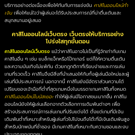
บริการอย่างต่อเนื่องเพื่อให้ทันกับการแข่งขัน
คาสิโนออนไลน์ทำ
เงิน
เพื่อให้แน่ใจว่าผู้เล่นจะได้รับประสบการณ์ที่น่าตื่นเต้นและ
สนุกสนานอยู่เสมอ
คาสิโนออนไลน์เว็บตรง เว็บตรงให้บริการอย่าง
โปร่งใสทุกขั้นตอน
คาสิโนออนไลน์เว็บตรง
แม้ว่าคาสิโนอาจไม่เป็นที่รู้จักเท่ากับเกม
คาสิโนอื่น ๆ เช่น แบล็กแจ็กหรือโป๊กเกอร์ แต่ก็ให้ความตื่นเต้น
และความบันเทิงไม่แพ้กัน ด้วยกฎกติกาที่เรียบง่ายและการเล่น
เกมที่รวดเร็ว คาสิโนจึงมีสิ่งที่นำเสนอให้กับทั้งผู้เล่นมือใหม่และผู้
เล่นที่มีประสบการณ์ นอกจากนี้ คาสิโนยังมีอัตราส่วนความได้
เปรียบของเจ้ามือที่ต่ำที่สุดเกมหนึ่งในบรรดาเกมคาสิโนทั้งหมด
คาสิโนออนไลน์โบนัสเยอะ
ทำให้ผู้เล่นมีโอกาสชนะมากขึ้น คาสิโน
ออนไลน์ยังให้ผู้เล่นเลือกจากตัวเลือกการเดิมพันต่างๆ เพื่อ
สร้างประสบการณ์การเล่นเกมที่ปรับแต่งได้ ตั้งแต่เกมที่มีเงิน
เดิมพันต่ำที่เหมาะสำหรับผู้เล่นทั่วไปไปจนถึงโต๊ะที่มีเงินเดิมพันสูง
สำหรับนักพนันที่ช่ำชอง มีเกมคาสิโนที่เหมาะกับความชอบและงบ
ประมาณของทุกคน