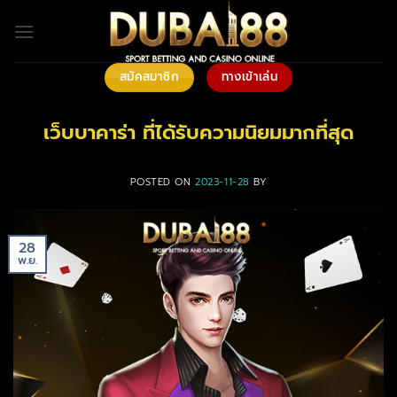
ข้าม
ไป
ยัง
เนื้อหา
สมัคสมาชิก
ทางเข้าเล่น
เว็บบาคาร่า ที่ได้รับความนิยมมากที่สุด
POSTED ON
2023-11-28
BY
28
พ.ย.