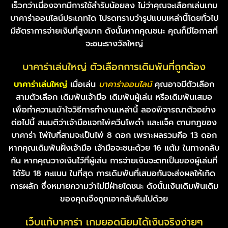
เร็วกว่าเนื่องจากมีการใช้สำรับน้อยลง ไม่ว่าคุณจะเลือกเล่นเกม
บาคาร่าออนไลน์ประเภทใด โปรดทราบว่ารูปแบบเหล่านี้โดยทั่วไป
มีอัตราการจ่ายเงินที่สูงมาก ดังนั้นหากคุณชนะ คุณก็มีโอกาสที่
จะชนะรางวัลใหญ่
บาคาร่าเล่นใหญ่
ตัวเลือกการเดิมพันที่ถูกต้อง
บาคาร่าเล่นใหญ่
เมื่อเล่น
บาคาร่าออนไลน์
คุณอาจมีตัวเลือก
สามตัวเลือก เดิมพันเจ้ามือ เดิมพันผู้เล่น หรือเดิมพันเสมอ
เพื่อทำความเข้าใจวิธีการทำงานเหล่านี้ ลองพิจารณาตัวอย่าง
ต่อไปนี้ สมมติว่าเจ้ามือแจกไพ่ควีนโพดำ และแจ็ค ตามกฎของ
บาคาร่า ไพ่ใบที่สามจะเป็นไพ่ 8 ดอก เพราะผลรวมคือ 13 ดอก
หากคุณเดิมพันฝั่งเจ้ามือ เจ้ามือจะชนะด้วย 16 แต้ม ในทางกลับ
กัน หากคุณวางเงินไว้ที่ผู้เล่น การจ่ายเงินจะตกเป็นของผู้เล่นที่
ได้รับ 18 คะแนน ในที่สุด การเดิมพันที่เสมอกันจะส่งผลให้เกิด
การผลัก ซึ่งหมายความว่าไม่มีฝ่ายใดชนะ ดังนั้นเงินเดิมพันเดิม
ของคุณจึงถูกเอากลับคืนไปด้วย
เว็บแท้บาคาร่า เกม
ยอดนิยมได้เงินจริงง่ายๆ