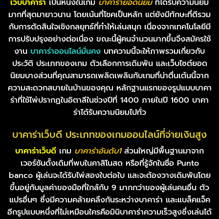
เว็บบาคาร่า
เป็นหนึ่งในเกม
บาคาร่ายอดนิยม
ที่ได้รับความนิยม
มากที่สุดมายาวนาน โดยเน้นที่โชคเป็นหลัก แต่ยังมีทักษะที่ดีรวม
กับการตัดสินใจเชิงกลยุทธ์ที่ทำให้เล่นสนุก เนื่องจากเทคโนโลยีมี
การปรับปรุงอย่างต่อเนื่อง ขณะนี้ผู้คนจำนวนมากขึ้นจึงสมัครใช้
งาน
บาคาร่าออนไลน์มั่นคง
บทความนี้จะให้ภาพรวมเกี่ยวกับ
ประวัติ ประเภทของเกม ตัวเลือกการเดิมพัน และเว็บไซต์ยอด
นิยมบางส่วนที่คุณสามารถเพลิดเพลินกับเกมที่น่าตื่นเต้นนี้จาก
ความสะดวกสบายในบ้านของคุณ หลักฐานแรกของรูปแบบบาคา
ร่าที่ใช้ไพ่ปรากฏในอิตาลีในช่วงปีที่ 1400 ภายในปี 1600 บาคา
ร่าได้รับความนิยมไปทั่ว
บาคาร่าเว็บดี
ประเภทของเกมออนไลน์ที่จ่ายเงินสูง
บาคาร่าเว็บดี
เกม
บาคาร่าอันดับ1
ส่วนใหญ่มีพื้นฐานมาจาก
เวอร์ชันดั้งเดิมที่พบในคาสิโนสด หรือที่รู้จักในชื่อ Punto
banco ผู้เล่นจะได้รับไพ่สองใบต่อใบ และจะต้องวางเดิมพันโดย
ขึ้นอยู่กับมูลค่าของมือที่ใกล้กับ 9 มากกว่าของผู้เล่นคนอื่น ตัว
แปรอื่นๆ ซึ่งมีความคล้ายคลึงกันระหว่างบาคาร่า และแบล็คแจ็ค
อีกรูปแบบหนึ่งที่ไม่เหมือนใครคือมินิบาคาร่าความเร็วสูงซึ่งเล่นได้