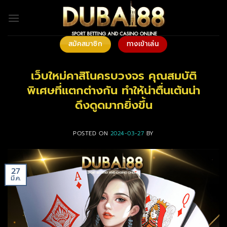
ข้าม
ไป
ยัง
เนื้อหา
สมัคสมาชิก
ทางเข้าเล่น
เว็บใหม่คาสิโนครบวงจร คุณสมบัติ
พิเศษที่แตกต่างกัน ทำให้น่าตื่นเต้นน่า
ดึงดูดมากยิ่งขึ้น
POSTED ON
2024-03-27
BY
27
มี.ค.