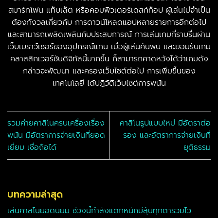
สมาร์ทโฟน แท็บเล็ต หรือคอมพิวเตอร์เดสก์ท็อป ผู้เล่นไม่จำเป็น
ต้องกังวลเกี่ยวกับ การดาวน์โหลดแอปหลายรายการอีกต่อไป
และสามารถเพลิดเพลินกับประสบการณ์ การเล่นเกมที่ราบรื่นผ่าน
เว็บเบราว์เซอร์ของอุปกรณ์แทน เมื่อผู้เล่นค้นพบ และยอมรับเกม
คลาสสิกเวอร์ชันดิจิทัลนี้มากขึ้น ก็สามารถคาดหวังได้ว่าเกมดัง
กล่าวจะพัฒนา และครองเว็บไซต์ต่อไป การเพิ่มขึ้นของ
เทคโนโลยี ได้ปฏิวัติเว็บไซต์การพนัน
รวมค่ายคาสิโนครบเครื่องเรื่อง
คาสิโนรูปแบบใหม่ มีอัตราต่อ
พนัน มีอัตราการจ่ายเงินที่ยอด
รอง และอัตราการจ่ายเงินที่
เยี่ยม เชื่อถือได้
ยุติธรรม
บทความล่าสุด
เล่นคาสิโนยอดนิยม ช่วงนี้กำลังแตกหนักมีลุ้นทุกตารวยไว