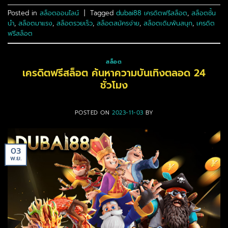
Posted in
สล็อตออนไลน์
|
Tagged
dubai88 เครดิตฟรีสล็อต
,
สล็อตชั้น
นำ
,
สล็อตมาแรง
,
สล็อตรวยเร็ว
,
สล็อตสมัครง่าย
,
สล็อตเดิมพันสนุก
,
เครดิต
ฟรีสล็อต
สล็อต
เครดิตฟรีสล็อต ค้นหาความบันเทิงตลอด 24
ชั่วโมง
POSTED ON
2023-11-03
BY
03
พ.ย.