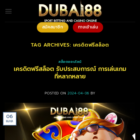
ข้าม
ไป
ยัง
เนื้อหา
สมัคสมาชิก
ทางเข้าเล่น
TAG ARCHIVES:
เครดิตฟรีสล็อต
สล็อตออนไลน์
เครดิตฟรีสล็อต รับประสบการณ์ การเล่นเกม
ที่หลากหลาย
POSTED ON
2024-04-06
BY
06
เม.ย.