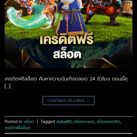
เครดิตฟรีสล็อต ค้นหาความบันเทิงตลอด 24 ชั่วโมง ตอนนี้คุ
[…]
CONTINUE READING
→
Posted in
สล็อต
|
Tagged
dubai88
,
สล็อตมาแรง
,
สล็อตยอดฮิต
,
เครดิตฟรีสล็อต