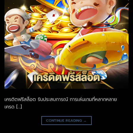
เครดิตฟรีสล็อต รับประสบการณ์ การเล่นเกมที่หลากหลาย
เครด […]
CONTINUE READING
→