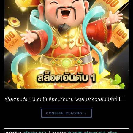
สล็อตอันดับ1 มีเกมให้เลือกมากมาย พร้อมรางวัลอันมีค่าที่ […]
CONTINUE READING
→