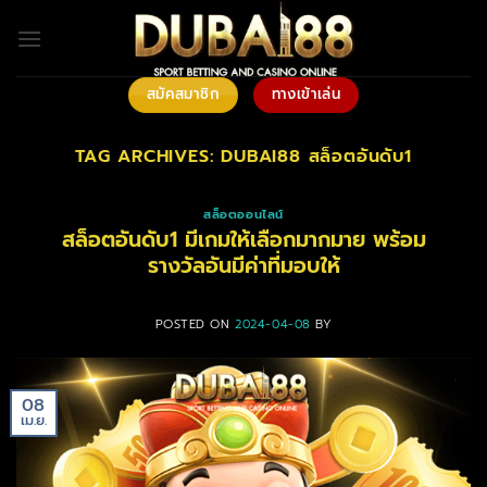
ข้าม
ไป
ยัง
เนื้อหา
สมัคสมาชิก
ทางเข้าเล่น
TAG ARCHIVES:
DUBAI88 สล็อตอันดับ1
สล็อตออนไลน์
สล็อตอันดับ1 มีเกมให้เลือกมากมาย พร้อม
รางวัลอันมีค่าที่มอบให้
POSTED ON
2024-04-08
BY
08
เม.ย.