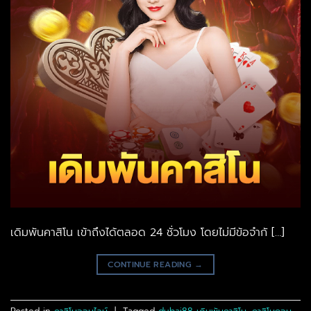
เดิมพันคาสิโน เข้าถึงได้ตลอด 24 ชั่วโมง โดยไม่มีข้อจำกั […]
CONTINUE READING
→