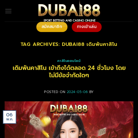
ข้าม
ไป
ยัง
เนื้อหา
สมัคสมาชิก
ทางเข้าเล่น
TAG ARCHIVES:
DUBAI88 เดิมพันคาสิโน
คาสิโนออนไลน์
เดิมพันคาสิโน เข้าถึงได้ตลอด 24 ชั่วโมง โดย
ไม่มีข้อจำกัดใดๆ
POSTED ON
2024-05-06
BY
06
พ.ค.